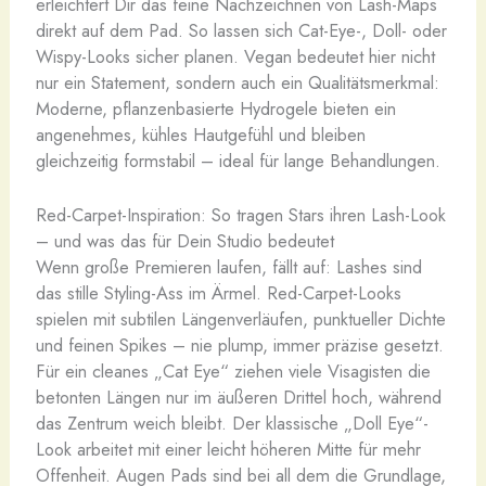
erleichtert Dir das feine Nachzeichnen von Lash-Maps
direkt auf dem Pad. So lassen sich Cat-Eye-, Doll- oder
Wispy-Looks sicher planen. Vegan bedeutet hier nicht
nur ein Statement, sondern auch ein Qualitätsmerkmal:
Moderne, pflanzenbasierte Hydrogele bieten ein
angenehmes, kühles Hautgefühl und bleiben
gleichzeitig formstabil – ideal für lange Behandlungen.
Red-Carpet-Inspiration: So tragen Stars ihren Lash-Look
– und was das für Dein Studio bedeutet
Wenn große Premieren laufen, fällt auf: Lashes sind
das stille Styling-Ass im Ärmel. Red-Carpet-Looks
spielen mit subtilen Längenverläufen, punktueller Dichte
und feinen Spikes – nie plump, immer präzise gesetzt.
Für ein cleanes „Cat Eye“ ziehen viele Visagisten die
betonten Längen nur im äußeren Drittel hoch, während
das Zentrum weich bleibt. Der klassische „Doll Eye“-
Look arbeitet mit einer leicht höheren Mitte für mehr
Offenheit. Augen Pads sind bei all dem die Grundlage,