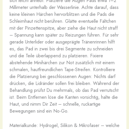
sich leicht anhebt. Platziere die Augen Pads etwa 1–2
Millimeter unterhalb der Wasserlinie. Achte darauf, dass
keine kleinen Härchen hervorblitzen und die Pads die
Schleimhaut nicht berühren. Glätte eventuelle Fältchen
mit der Pinzettenspitze, aber ziehe die Haut nicht straff
– Spannung kann später zu Reizungen führen. Für sehr
gerade Unterlider oder ausgeprägte Tränenrinnen hilft
es, das Pad in zwei bis drei Segmente zu schneiden
und die Teile überlappend zu platzieren. Fixiere
abstehende Minihärchen zur Not zusätzlich mit einem
schmalen, hautfreundlichen Tape-Streifen. Kontrolliere
die Platzierung bei geschlossenen Augen: Nichts darf
drücken, die Lidränder sollen frei bleiben. Während der
Behandlung prüfst Du mehrmals, ob das Pad verrutscht
ist. Beim Entfernen löse die Kanten vorsichtig, halte die
Haut, und nimm Dir Zeit – schnelle, ruckartige
Bewegungen sind ein No-Go.
Materialkunde: Hydrogel, Silikon & Mikrofaser – welche